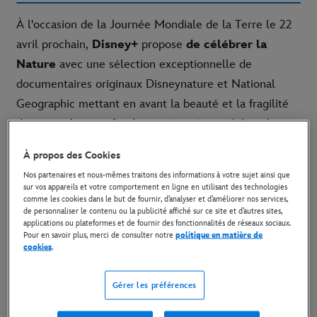
À l'occasion de la Journée Mondiale de la Terre le 22
avril prochain,
Disney+
propose
de célébrer la
Nature
avec une sélection exceptionnelle de
documentaires originaux Disneynature et National
Geographic mettant en avant la beauté et la fragilité
de notre planète afin de continuer à sensibiliser le
plus grand nombre à sa préservation.
À propos des Cookies
Le Disney + Original à ne pas manquer
Nos partenaires et nous-mêmes traitons des informations à votre sujet ainsi que
sur vos appareils et votre comportement en ligne en utilisant des technologies
comme les cookies dans le but de fournir, d’analyser et d’améliorer nos services,
ELEPHANTS
de personnaliser le contenu ou la publicité affiché sur ce site et d’autres sites,
applications ou plateformes et de fournir des fonctionnalités de réseaux sociaux.
Pour en savoir plus, merci de consulter notre
politique en matière de
cookies
.
Gérer les préférences