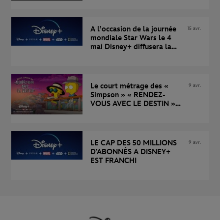
sur Disney+
A l’occasion de la journée
15 avr.
mondiale Star Wars le 4
mai Disney+ diffusera la
première partie du
documentaire inédit «
DISNEY LES MAKING-OF :
THE MANDALORIAN » et
Le court métrage des «
9 avr.
la fin spectaculaire de «
Simpson » « RENDEZ-
STAR WARS : THE CLONE
VOUS AVEC LE DESTIN »
WARS »
dès demain sur Disney+
LE CAP DES 50 MILLIONS
9 avr.
D’ABONNÉS A DISNEY+
EST FRANCHI