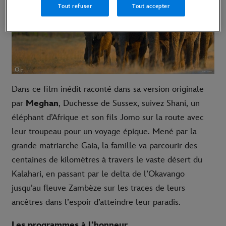
Tout refuser
Tout accepter
Dans ce film inédit raconté dans sa version originale
par
Meghan
, Duchesse de Sussex, suivez Shani, un
éléphant d’Afrique et son fils Jomo sur la route avec
leur troupeau pour un voyage épique. Mené par la
grande matriarche Gaia, la famille va parcourir des
centaines de kilomètres à travers le vaste désert du
Kalahari, en passant par le delta de l’Okavango
jusqu’au fleuve Zambèze sur les traces de leurs
ancêtres dans l’espoir d’atteindre leur paradis.
Les programmes à l’honneur